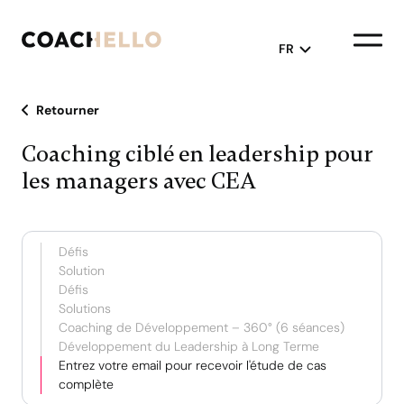
FR
Retourner
English
Coaching ciblé en leadership pour
Français
les managers avec CEA
Défis
Solution
Défis
Solutions
Coaching de Développement – 360° (6 séances)
Développement du Leadership à Long Terme
Entrez votre email pour recevoir l'étude de cas
complète