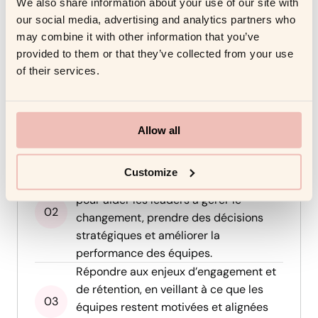
We also share information about your use of our site with
transition fluide, de diriger efficacement et de
our social media, advertising and analytics partners who
maintenir un haut niveau d’engagement des équipes.
may combine it with other information that you’ve
provided to them or that they’ve collected from your use
of their services.
Accompagner les managers dans
l’adaptation à de nouveaux rôles et
soutenir les managers dans la prise en
charge de responsabilités accrues
Allow all
dans un environnement de travail
complexe.
Customize
Fournir un accompagnement structuré
pour aider les leaders à gérer le
changement, prendre des décisions
stratégiques et améliorer la
performance des équipes.
Répondre aux enjeux d’engagement et
de rétention, en veillant à ce que les
équipes restent motivées et alignées