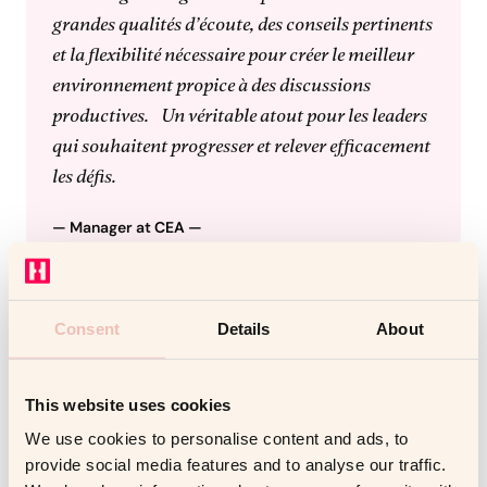
grandes qualités d’écoute, des conseils pertinents
et la flexibilité nécessaire pour créer le meilleur
environnement propice à des discussions
productives. Un véritable atout pour les leaders
qui souhaitent progresser et relever efficacement
les défis.
— Manager at
CEA
—
Défis
Avec la forte croissance et l’évolution du contexte
Consent
Details
About
commercial, le CEA a fait face au défi d’équiper ses
managers avec les compétences nécessaires pour
This website uses cookies
réussir dans de nouvelles fonctions et assumer des
We use cookies to personalise content and ads, to
responsabilités accrues. Ils avaient besoin d’une
provide social media features and to analyse our traffic.
solution permettant aux managers d’assurer une