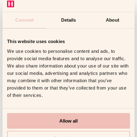
Consent
Details
About
Dimitri T.
ex-VP et Directeur Général dans la Tech &
This website uses cookies
l’industrie du voyage
We use cookies to personalise content and ads, to
LANGUES
provide social media features and to analyse our traffic.
We also share information about your use of our site with
our social media, advertising and analytics partners who
may combine it with other information that you’ve
Compétences & productivité, posture de
provided to them or that they’ve collected from your use
dirigeant, leadership
of their services.
Allow all