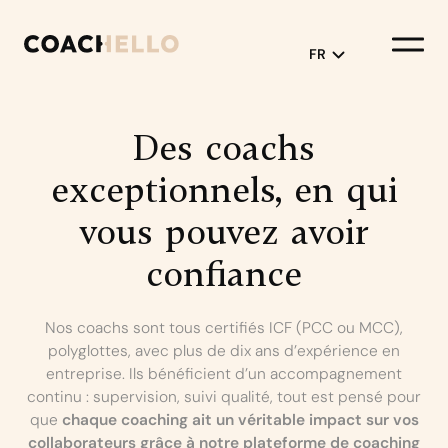
FR
English
Des
coachs
Français
exceptionnels,
en
qui
vous
pouvez
avoir
confiance
Nos coachs sont tous certifiés ICF (PCC ou MCC),
polyglottes, avec plus de dix ans d’expérience en
entreprise. Ils bénéficient d’un accompagnement
continu : supervision, suivi qualité, tout est pensé pour
que
chaque coaching ait un véritable impact sur vos
collaborateurs grâce à notre
plateforme de coaching