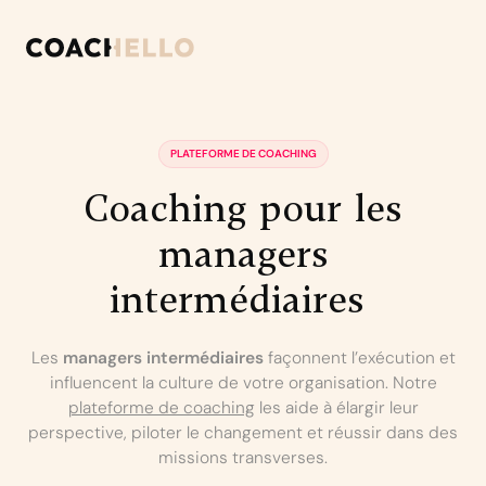
PLATEFORME DE COACHING
Coaching
pour
les
managers
intermédiaires
Les
managers intermédiaires
façonnent l’exécution et
influencent la culture de votre organisation. Notre
plateforme de coaching
les aide à élargir leur
perspective, piloter le changement et réussir dans des
missions transverses.