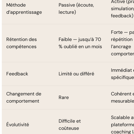
Active (pr
Méthode
Passive (écoute,
simulation
d’apprentissage
lecture)
feedback)
Forte — pa
Rétention des
Faible — jusqu’à 70
répétition 
compétences
% oublié en un mois
l’ancrage
comporte
Immédiat 
Feedback
Limité ou différé
spécifique
Changement de
Cohérent 
Rare
comportement
mesurabl
Scalable a
Difficile et
Évolutivité
plateform
coûteuse
coaching 