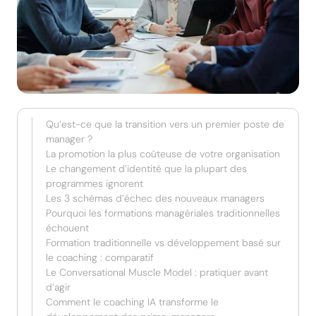
Qu’est-ce que la transition vers un premier poste de
manager ?
La promotion la plus coûteuse de votre organisation
Le changement d’identité que la plupart des
programmes ignorent
Les 3 schémas d’échec des nouveaux managers
Pourquoi les formations managériales traditionnelles
échouent
Formation traditionnelle vs développement basé sur
le coaching : comparatif
Le Conversational Muscle Model : pratiquer avant
d’agir
Comment le coaching IA transforme le