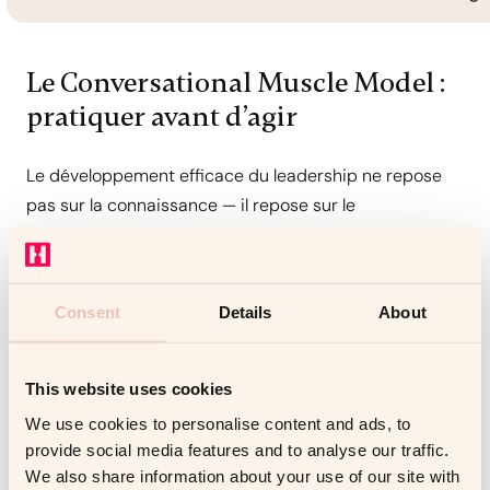
Le Conversational Muscle Model :
pratiquer avant d’agir
Le développement efficace du leadership ne repose
pas sur la connaissance — il repose sur le
développement de
capacités comportementales
. Le
Conversational Muscle Model repose sur trois
principes :
Consent
Details
About
S’entraîner avant les vraies conversations
—
préparer un modèle mental structuré, pas un
This website uses cookies
script
We use cookies to personalise content and ads, to
Recevoir un feedback immédiat et spécifique
—
provide social media features and to analyse our traffic.
identifier ce qui a fonctionné et ce qui doit
We also share information about your use of our site with
changer