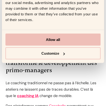
our social media, advertising and analytics partners who
Répéter dans le temps
— construire la mémoire
may combine it with other information that you’ve
comportementale qui résiste à la pression
provided to them or that they’ve collected from your use
of their services.
C’est ainsi que les managers progressent réellement.
S’exercer à une
conversation de feedback difficile
avant une vraie réunion augmente considérablement
Allow all
la clarté, la confiance et l’efficacité du message.
Customize
Comment le coaching IA
transforme le développement des
primo-managers
Le coaching traditionnel ne passe pas à l’échelle. Les
ateliers ne laissent pas de traces durables. C’est là
que le
coaching IA
change de modèle.
Des plateformes comme
Coachello
permettent aux