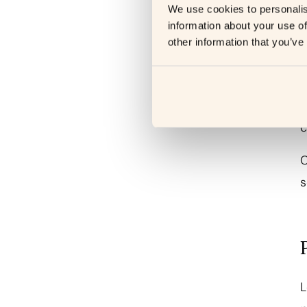
l
We use cookies to personalis
information about your use of
c
other information that you’ve
é
l
c
C
s
L