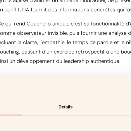
u’il s’agisse d’animer un entretien individuel, de prés
n conflit, l’IA fournit des informations concrètes qui f
e qui rend Coachello unique, c’est sa fonctionnalité d’a
omme observateur invisible, puis fournir une analyse d
ncluant la clarté, l’empathie, le temps de parole et le 
oaching, passant d’un exercice rétrospectif à une bou
insi un développement du leadership authentique.
Débriefings d’évaluation et apprentis
e leadership ne se résume pas à la conscience de soi,
Details
utres perçoivent votre leadership. C’est là qu’intervie
oachello. Grâce à des auto-évaluations structurées, du