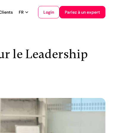
Login
Clients
FR
Parlez à un expert
English
Français
ur le Leadership