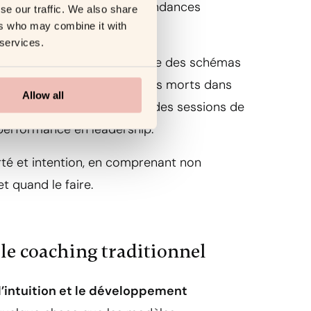
axes de développement et tendances
se our traffic. We also share
ers who may combine it with
 services.
 il les interprète. Il identifie des schémas
tion récurrents et des angles morts dans
Allow all
ec les informations issues des sessions de
performance en leadership.
rté et intention, en comprenant non
t quand le faire.
 le coaching traditionnel
l’intuition et le développement