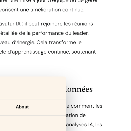
enter une mise à jour d’équipe ou de gérer
avorisent une amélioration continue.
vatar IA : il peut rejoindre les réunions
étaillée de la performance du leader,
niveau d’énergie. Cela transforme le
cle d’apprentissage continue, soutenant
sage fondé sur les données
 il s’agit aussi de comprendre comment les
About
nnent les débriefings d’évaluation de
 feedback de pairs et des analyses IA, les