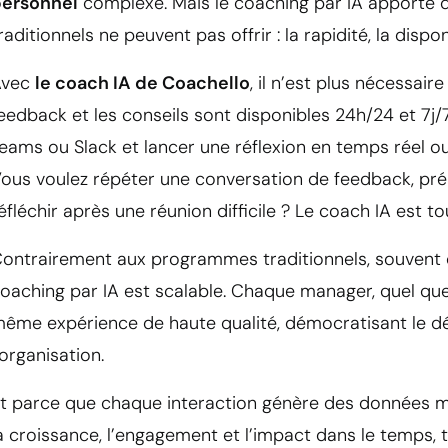
personnel
complexe. Mais le coaching par IA apporte 
raditionnels ne peuvent pas offrir : la rapidité, la disponi
Avec
le coach IA de Coachello
, il n’est plus nécessai
eedback et les conseils sont disponibles 24h/24 et 7j/
eams ou Slack et lancer une réflexion en temps réel ou
ous voulez répéter une conversation de feedback, pr
éfléchir après une réunion difficile ? Le coach IA est to
ontrairement aux programmes traditionnels, souvent c
oaching par IA est scalable. Chaque manager, quel qu
ême expérience de haute qualité, démocratisant le dé
’organisation.
t parce que chaque interaction génère des données m
a croissance, l’engagement et l’impact dans le temps,