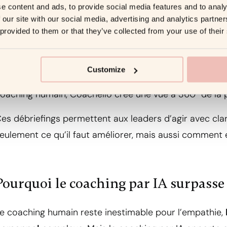
eaders reçoivent une vue complète de leurs forces, 
e content and ads, to provide social media features and to analy
 our site with our social media, advertising and analytics partn
omportementales au fil du temps.
 provided to them or that they’ve collected from your use of their
Le
coach IA
ne se contente pas de résumer les résultats ;
motionnels dans la communication, des points de fric
Customize
es interactions d’équipe. En combinant ces données av
oaching humain, Coachello crée une vue à 360° de la 
es débriefings permettent aux leaders d’agir avec cla
eulement ce qu’il faut améliorer, mais aussi comment e
Pourquoi le coaching par IA surpasse
e coaching humain reste inestimable pour l’empathie,