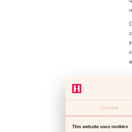
Q
u
C
c
i
c
a
L
Consent
a
C
This website uses cookies