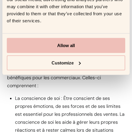
rester calmes, résilients et adaptables. En fin de
may combine it with other information that you’ve
compte, en tirant parti de l’intelligence émotionnelle,
provided to them or that they’ve collected from your use
les professionnels des ventes peuvent naviguer dans
of their services.
des interactions complexes, négocier efficacement et
forger des partenariats durables, ce qui stimule la
croissance des ventes et favorise la fidélité des
Allow all
clients.
Il existe plusieurs sous-compétences au sein de
Customize
l’intelligence émotionnelle qui sont particulièrement
bénéfiques pour les commerciaux. Celles-ci
comprennent :
La conscience de soi : Être conscient de ses
propres émotions, de ses forces et de ses limites
est essentiel pour les professionnels des ventes. La
conscience de soi les aide à gérer leurs propres
réactions et à rester calmes lors de situations