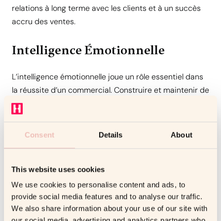
relations à long terme avec les clients et à un succès
accru des ventes.
Intelligence Émotionnelle
L’intelligence émotionnelle joue un rôle essentiel dans
la réussite d’un commercial. Construire et maintenir de
solides relations avec les clients nécessite une
compréhension aiguë de leurs émotions et de leurs
besoins. En étant émotionnellement intelligent, un
Consent
Details
About
commercial peut efficacement se mettre à la place de
ses clients, comprendre leurs points de douleur et
traiter leurs préoccupations avec tact et sensibilité.
This website uses cookies
De plus, l’intelligence émotionnelle permet aux
We use cookies to personalise content and ads, to
commerciaux de gérer leurs propres émotions dans
provide social media features and to analyse our traffic.
We also share information about your use of our site with
des situations stressantes, ce qui leur permet de
our social media, advertising and analytics partners who